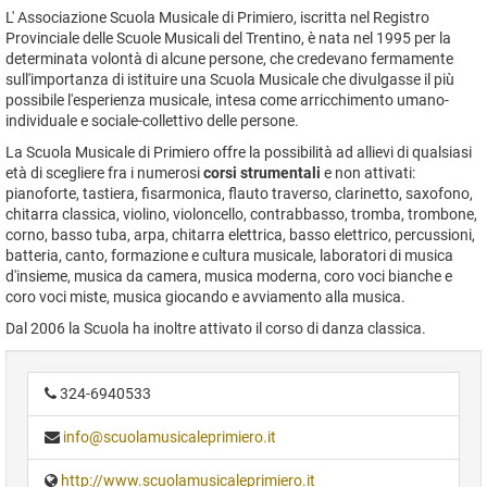
L' Associazione Scuola Musicale di Primiero, iscritta nel Registro
Provinciale delle Scuole Musicali del Trentino, è nata nel 1995 per la
determinata volontà di alcune persone, che credevano fermamente
sull'importanza di istituire una Scuola Musicale che divulgasse il più
possibile l'esperienza musicale, intesa come arricchimento umano-
individuale e sociale-collettivo delle persone.
La Scuola Musicale di Primiero offre la possibilità ad allievi di qualsiasi
età di scegliere fra i numerosi
corsi strumentali
e non attivati:
pianoforte, tastiera, fisarmonica, flauto traverso, clarinetto, saxofono,
chitarra classica, violino, violoncello, contrabbasso, tromba, trombone,
corno, basso tuba, arpa, chitarra elettrica, basso elettrico, percussioni,
batteria, canto, formazione e cultura musicale, laboratori di musica
d'insieme, musica da camera, musica moderna, coro voci bianche e
coro voci miste, musica giocando e avviamento alla musica.
Dal 2006 la Scuola ha inoltre attivato il corso di danza classica.
324-6940533
info@scuolamusicaleprimiero.it
http://www.scuolamusicaleprimiero.it