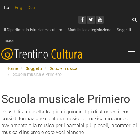
Ita
Eng
Deu
Cerca
Youtube
Facebook
Twitter
C
Il Dipartimento istruzione e cultura
Modulistica e legislazione
Soggetti
Bandi
Togg
navi
Home
Soggetti
Scuole musicali
Scuola musicale Primiero
Scuola musicale Primiero
Possibilità di scelta fra più di quindici tipi di strumenti, con
corsi di formazione e cultura musicale, musica giocando e
avviamento alla musica per i bambini più piccoli, laboratori di
musica d'insieme e coro voci bianche