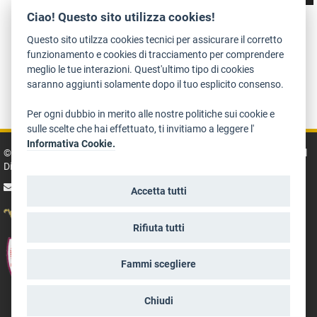
Ciao! Questo sito utilizza cookies!
Questo sito utilzza cookies tecnici per assicurare il corretto
funzionamento e cookies di tracciamento per comprendere
meglio le tue interazioni. Quest'ultimo tipo di cookies
saranno aggiunti solamente dopo il tuo esplicito consenso.
Dichiarazione di accessibilità
Privacy
Note legali e crediti
Art Bonus
Per ogni dubbio in merito alle nostre politiche sui cookie e
sulle scelte che hai effettuato, ti invitiamo a leggere l'
Informativa Cookie.
© 2014 - 2026 TrentinoCultura - Ideazione e coordinamento a cura del
Dipartimento Cultura, Turismo, Promozione e Sport
scrivi alla redazione
Accetta tutti
Rifiuta tutti
Fammi scegliere
Chiudi