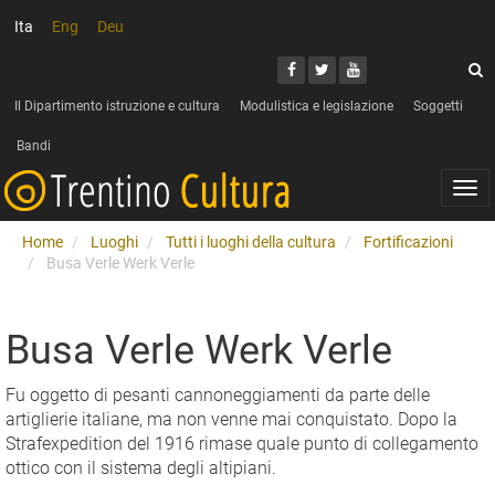
Ita
Eng
Deu
Cerca
Youtube
Facebook
Twitter
C
Il Dipartimento istruzione e cultura
Modulistica e legislazione
Soggetti
Bandi
Togg
navi
Home
Luoghi
Tutti i luoghi della cultura
Fortificazioni
Busa Verle Werk Verle
Busa Verle Werk Verle
Fu oggetto di pesanti cannoneggiamenti da parte delle
artiglierie italiane, ma non venne mai conquistato. Dopo la
Strafexpedition del 1916 rimase quale punto di collegamento
ottico con il sistema degli altipiani.