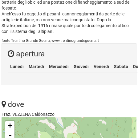
batteria degli obici ed una postazione di fiancheggiamento a sud del
fossato.
Anch’esso fu oggetto di pesanti cannoneggiamenti da parte delle
artiglierie italiane, ma non venne mai conquistato. Dopo la
Strafexpedition del 1916 rimase quale punto di collegamento ottico
con il sistema degli altipiani.
fonte Trentino Grande Guerra, www.trentinograndeguerra.it
apertura
Lunedì
Martedì
Mercoledì
Giovedì
Venerdì
Sabato
Do
dove
Fraz. VEZZENA Caldonazzo
+
-